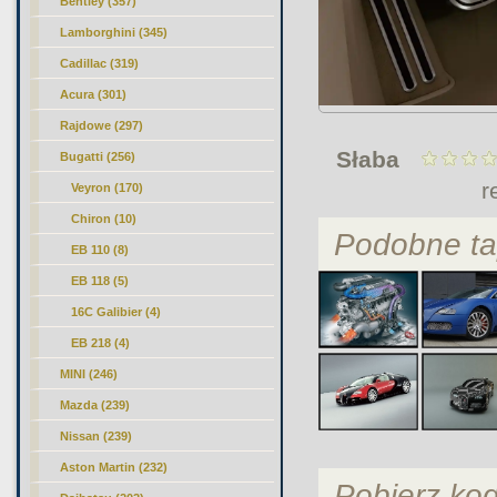
Bentley (357)
Lamborghini (345)
Cadillac (319)
Acura (301)
Rajdowe (297)
Słaba
Bugatti (256)
r
Veyron
(170)
Chiron (10)
Podobne ta
EB 110 (8)
EB 118 (5)
16C Galibier (4)
EB 218 (4)
MINI (246)
Mazda (239)
Nissan (239)
Aston Martin (232)
Pobierz ko