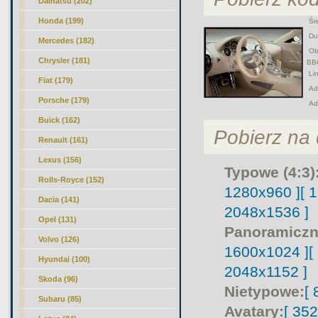
Daihatsu (202)
Honda (199)
Śre
Duż
Mercedes (182)
Obr
Chrysler (181)
BB
Lin
Fiat (179)
Adr
Porsche (179)
Ad
Buick (162)
Pobierz na d
Renault (161)
Lexus (156)
Typowe (4:3)
Rolls-Royce (152)
1280x960 ]
[ 
Dacia (141)
2048x1536 ]
Opel (131)
Panoramiczn
Volvo (126)
1600x1024 ]
[
Hyundai (100)
2048x1152 ]
Skoda (96)
Nietypowe:
[
Subaru (85)
Avatary:
[ 35