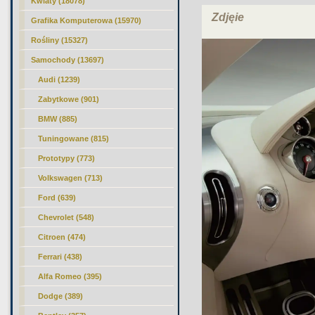
Kwiaty (18078)
Zdjęie
Grafika Komputerowa (15970)
Rośliny (15327)
Samochody (13697)
Audi (1239)
Zabytkowe (901)
BMW (885)
Tuningowane (815)
Prototypy (773)
Volkswagen (713)
Ford (639)
Chevrolet (548)
Citroen (474)
Ferrari (438)
Alfa Romeo (395)
Dodge (389)