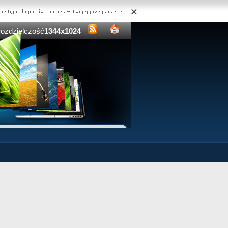
rozdzielczość
1344x1024