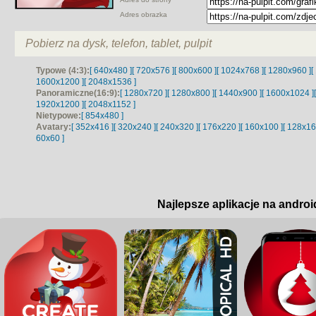
Adres obrazka
Pobierz na dysk, telefon, tablet, pulpit
Typowe (4:3):
[ 640x480 ]
[ 720x576 ]
[ 800x600 ]
[ 1024x768 ]
[ 1280x960 ]
[
1600x1200 ]
[ 2048x1536 ]
Panoramiczne(16:9):
[ 1280x720 ]
[ 1280x800 ]
[ 1440x900 ]
[ 1600x1024 ]
1920x1200 ]
[ 2048x1152 ]
Nietypowe:
[ 854x480 ]
Avatary:
[ 352x416 ]
[ 320x240 ]
[ 240x320 ]
[ 176x220 ]
[ 160x100 ]
[ 128x16
60x60 ]
Najlepsze aplikacje na androi