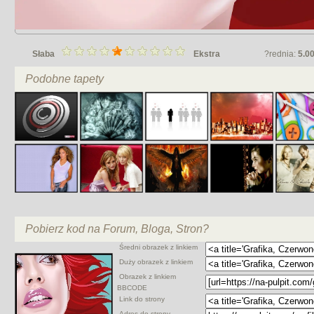
Słaba
Ekstra
?rednia:
5.0
Podobne tapety
Pobierz kod na Forum, Bloga, Stron?
Średni obrazek z linkiem
Duży obrazek z linkiem
Obrazek z linkiem
BBCODE
Link do strony
Adres do strony