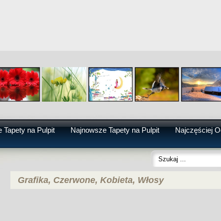
 Tapety na Pulpit
Najnowsze Tapety na Pulpit
Najczęściej O
Grafika, Czerwone, Kobieta, Włosy