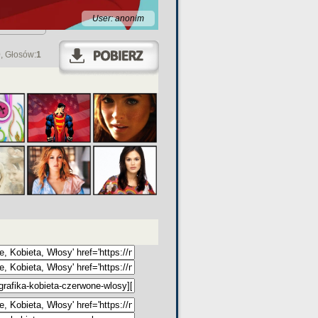
User: anonim
0
, Głosów:
1