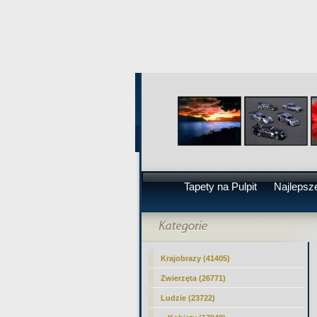
Tapety na Pulpit
Najlepsze
Krajobrazy (41405)
Zwierzęta (26771)
Ludzie (23722)