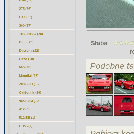
F 40 (47)
275 (36)
FXX (33)
360 (27)
Testarossa (26)
Słaba
Dino (23)
r
Daytona (22)
Enzo (20)
Podobne ta
550 (18)
Mondial (17)
288 GTO
(16)
California (16)
458 Italia (10)
412 (6)
512 BB (1)
F 355 (1)
Pobierz ko