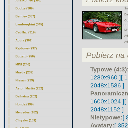
Alfa Romeo (395)
Dodge (389)
Śre
Duż
Bentley (357)
Obr
Lamborghini (345)
BB
Lin
Cadillac (319)
Adr
Acura (301)
Ad
Rajdowe (297)
Pobierz na d
Bugatti (256)
MINI (246)
Typowe (4:3)
Mazda (239)
1280x960 ]
[ 
Nissan (239)
2048x1536 ]
Aston Martin (232)
Panoramiczn
Daihatsu (202)
1600x1024 ]
[
Honda (199)
2048x1152 ]
Mercedes (182)
Nietypowe:
[
Chrysler (181)
Avatary:
[ 35