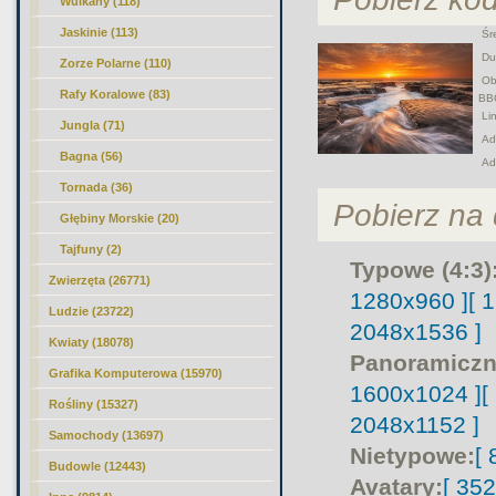
Wulkany (118)
Jaskinie (113)
Śre
Duż
Zorze Polarne (110)
Obr
Rafy Koralowe (83)
BB
Lin
Jungla (71)
Adr
Bagna (56)
Ad
Tornada (36)
Pobierz na d
Głębiny Morskie (20)
Tajfuny (2)
Typowe (4:3)
Zwierzęta (26771)
1280x960 ]
[ 
Ludzie (23722)
2048x1536 ]
Kwiaty (18078)
Panoramiczn
Grafika Komputerowa (15970)
1600x1024 ]
[
Rośliny (15327)
2048x1152 ]
Samochody (13697)
Nietypowe:
[
Budowle (12443)
Avatary:
[ 35