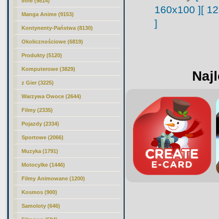
Inne (9814)
160x100 ]
[ 1
Manga Anime (9153)
]
Kontynenty-Państwa (8130)
Okolicznościowe (6819)
Produkty (5120)
Komputerowe (3829)
Najl
z Gier (3225)
Warzywa Owoce (2644)
Filmy (2335)
Pojazdy (2334)
Sportowe (2066)
Muzyka (1791)
Motocylke (1446)
Filmy Animowane (1200)
Kosmos (900)
Samoloty (646)