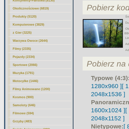
Kontynenty-Państwa (8130)
Pobierz ko
Okolicznościowe (6819)
Produkty (5120)
Śre
Duż
Komputerowe (3829)
Obr
z Gier (3225)
BB
Lin
Warzywa Owoce (2644)
Adr
Filmy (2335)
Ad
Pojazdy (2334)
Pobierz na d
Sportowe (2066)
Muzyka (1791)
Typowe (4:3)
Motocylke (1446)
1280x960 ]
[ 
Filmy Animowane (1200)
2048x1536 ]
Kosmos (900)
Panoramiczn
Samoloty (646)
1600x1024 ]
[
Filmowe (594)
2048x1152 ]
Grzyby (483)
Nietypowe:
[