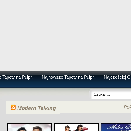
 Tapety na Pulpit
Najnowsze Tapety na Pulpit
Najczęściej O
Po
Modern Talking