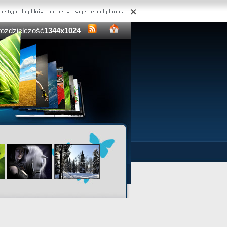
rozdzielczość
1344x1024