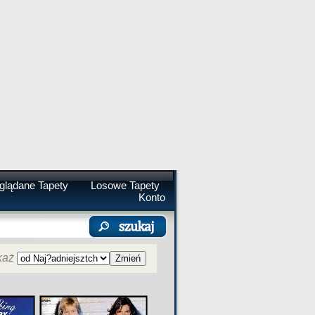
glądane Tapety
Losowe Tapety
Konto
każ