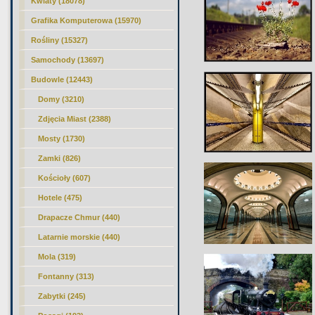
Kwiaty (18078)
Grafika Komputerowa (15970)
Rośliny (15327)
Samochody (13697)
Budowle (12443)
Domy (3210)
Zdjęcia Miast (2388)
Mosty (1730)
Zamki (826)
Kościoły (607)
Hotele (475)
Drapacze Chmur (440)
Latarnie morskie (440)
Mola (319)
Fontanny (313)
Zabytki (245)