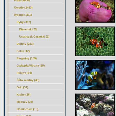
Ptaki (4804)
Owady (2463)
Wodne (1111)
Ryby (317)
Błazenek
(25)
Ustniczek Cesarski (1)
Delfiny (233)
Foki (112)
Pingwiny (109)
Gwiazda Wodna (65)
Rekiny (54)
Żółw wodny (48)
Orki (31)
Kraby (26)
Meduzy (24)
Ośmiornice (15)