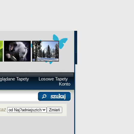
glądane Tapety
Losowe Tapety
Konto
każ