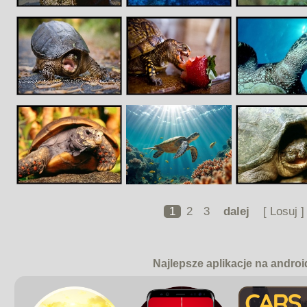
1
2
3
dalej
[ Losuj ]
Najlepsze aplikacje na androi