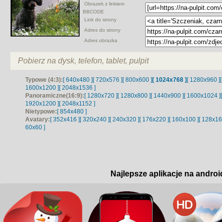
Obrazek z linkiem
BBCODE
Link do strony
Adres do strony
Adres obrazka
Pobierz na dysk, telefon, tablet, pulpit
Typowe (4:3):
[ 640x480 ]
[ 720x576 ]
[ 800x600 ]
[ 1024x768 ]
[ 1280x960 ]
1600x1200 ]
[ 2048x1536 ]
Panoramiczne(16:9):
[ 1280x720 ]
[ 1280x800 ]
[ 1440x900 ]
[ 1600x1024 ]
1920x1200 ]
[ 2048x1152 ]
Nietypowe:
[ 854x480 ]
Avatary:
[ 352x416 ]
[ 320x240 ]
[ 240x320 ]
[ 176x220 ]
[ 160x100 ]
[ 128x16
60x60 ]
Najlepsze aplikacje na androi