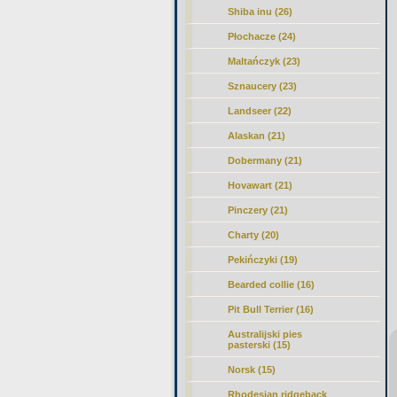
Shiba inu (26)
Płochacze (24)
Maltańczyk (23)
Sznaucery (23)
Landseer (22)
Alaskan (21)
Dobermany (21)
Hovawart (21)
Pinczery (21)
Charty (20)
Pekińczyki (19)
Bearded collie (16)
Pit Bull Terrier (16)
Australijski pies
pasterski (15)
Norsk (15)
Rhodesian ridgeback