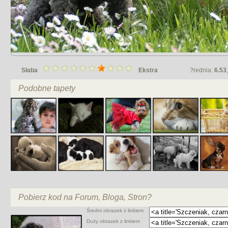
Słaba
Ekstra
?rednia:
6.53
Podobne tapety
Pobierz kod na Forum, Bloga, Stron?
Średni obrazek z linkiem
Duży obrazek z linkiem