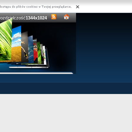
rozdzielczość
1344x1024