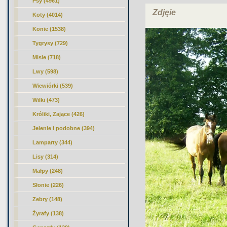
Psy (4961)
Zdjęie
Koty (4014)
Konie
(1538)
Tygrysy (729)
Misie (718)
Lwy (598)
Wiewiórki (539)
Wilki (473)
Króliki, Zające (426)
Jelenie i podobne (394)
Lamparty (344)
Lisy (314)
Małpy (248)
Słonie (226)
Zebry (148)
Żyrafy (138)