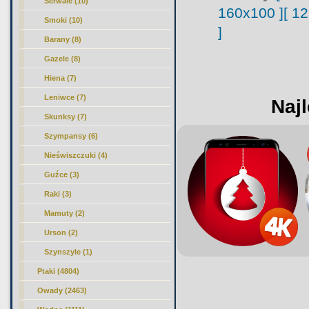
Serwale (10)
160x100 ]
[ 1
Smoki (10)
]
Barany (8)
Gazele (8)
Hiena (7)
Leniwce (7)
Najl
Skunksy (7)
Szympansy (6)
Nieświszczuki (4)
Guźce (3)
Raki (3)
Mamuty (2)
Urson (2)
Szynszyle (1)
Ptaki (4804)
Owady (2463)