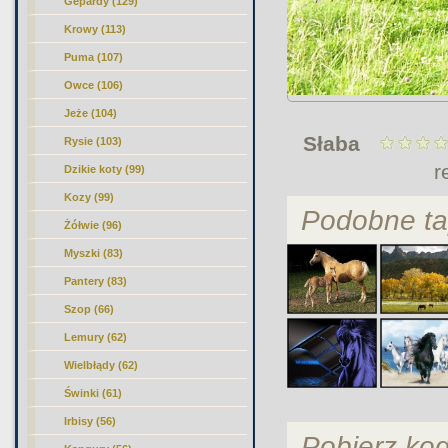
Gepardy (129)
Krowy (113)
Puma (107)
Owce (106)
Jeże (104)
Słaba
Rysie (103)
r
Dzikie koty (99)
Kozy (99)
Podobne ta
Żółwie (96)
Myszki (83)
Pantery (83)
Szop (66)
Lemury (62)
Wielbłądy (62)
Świnki (61)
Irbisy (56)
Pobierz ko