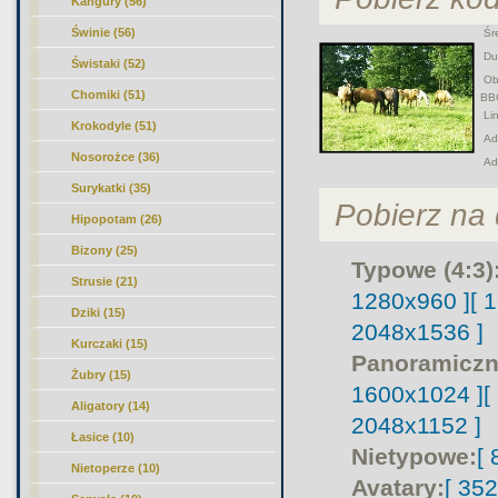
Kangury (56)
Świnie (56)
Śre
Duż
Świstaki (52)
Obr
Chomiki (51)
BB
Lin
Krokodyle (51)
Adr
Nosorożce (36)
Ad
Surykatki (35)
Pobierz na d
Hipopotam (26)
Bizony (25)
Typowe (4:3)
Strusie (21)
1280x960 ]
[ 
Dziki (15)
2048x1536 ]
Kurczaki (15)
Panoramiczn
Żubry (15)
1600x1024 ]
[
Aligatory (14)
2048x1152 ]
Łasice (10)
Nietypowe:
[
Nietoperze (10)
Avatary:
[ 35