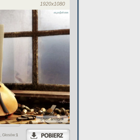
1920x1080
User: anonim
0
, Głosów:
1