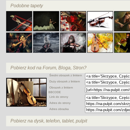
Podobne tapety
Pobierz kod na Forum, Bloga, Stron?
Średni obrazek z linkiem
Duży obrazek z linkiem
Obrazek z linkiem
BBCODE
Link do strony
Adres do strony
Adres obrazka
Pobierz na dysk, telefon, tablet, pulpit