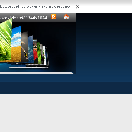
rozdzielczość
1344x1024