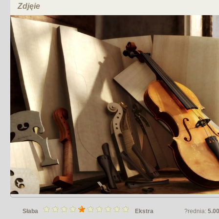
Zdjęie
Słaba
Ekstra
?rednia:
5.0