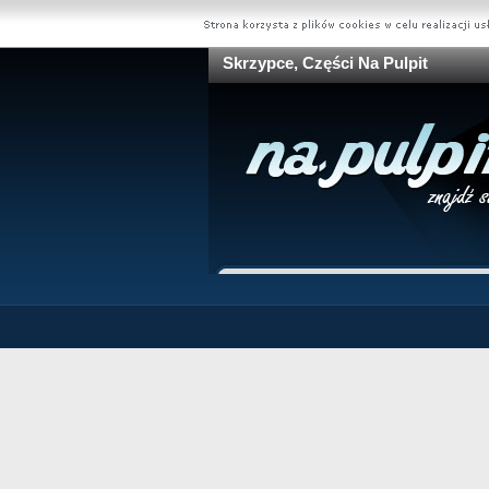
Skrzypce, Części Na Pulpit