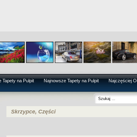
 Tapety na Pulpit
Najnowsze Tapety na Pulpit
Najczęściej O
Skrzypce, Części